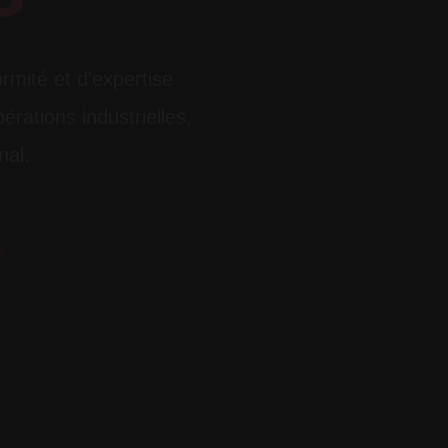
ormité et d'expertise
érations industrielles,
nal.
s