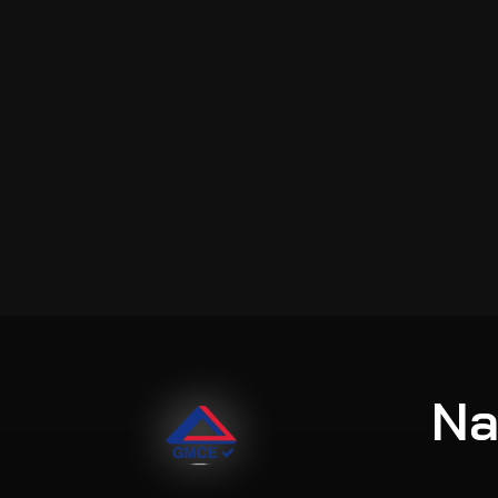
Please wait whil
Na