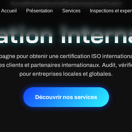
Accueil
Présentation
Certification
Inspection
Contact
Accueil
Présentation
Services
Inspections et exper
ation Inter
e pour obtenir une certification ISO internationa
es clients et partenaires internationaux. Audit, vérif
pour entreprises locales et globales.
Découvrir nos services