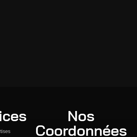
eing verified...
ices
Nos
Coordonnées
tises