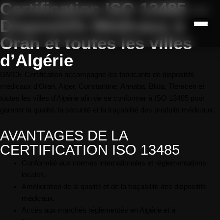
Certification ISO 13485 —
Dispositifs Médicaux à
Oran et toutes les villes
d’Algérie
GMCE Certification accompagne les fabricants de dispositifs
médicaux d’Oran, Alger, Constantine, Annaba, Blida, Tlemcen et
toutes les villes d’Algérie afin de se conformer à ISO 13485 pour
garantir la qualité, la sécurité et la traçabilité des produits médicaux.
AVANTAGES DE LA
CERTIFICATION ISO 13485
Conformité aux normes internationales et réglementations
locales.
Amélioration de la qualité et de la traçabilité des dispositifs
médicaux.
Accès aux marchés réglementés en Algérie et à